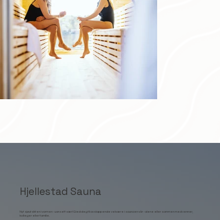
Hjellestad Sauna
Nyt sjøutsikten i varmen - uansett vær! Gled deg til avslappende velvære i saunaen vår - alene eller sammen med venner,
kolleger eller familie.