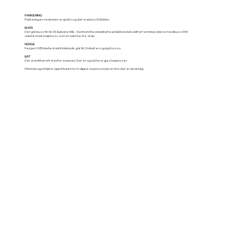
PARKERING
Parkeringen ved kaien er gratis og det er plass til 20 biler.
BUSS
Det går buss hit. Nr. 53. Bybane 50E - Sentrum/Flesland bytte på Birkelandsskiftet terminal, videre med buss 53 til
«Hjellestad snuplass» som er nærmeste stop.
FERGE
Fergen 1035 Hjellestad-Klokkarvik går hit, 2 minutters gang fra oss. ​
BÅT
Det er båtkai rett utenfor saunaen. Det er også flere gjesteplasser.
Man kan også kjøre opp til kaien for å slippe av passasjerer hvis det er ønskelig.