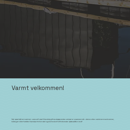
Varmt velkommen!
Nyt sjøutsikten i varmen - uansett vær! Gled deg til avslappende velvære i saunaen vår - alene eller sammen med venner,
kolleger eller familie. Kanskje frister det også med et forfriskende sjøbad like ved?