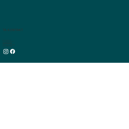
TA KONTAKT
Noe du lurer på?
Ta kontakt med oss!
inga@matgal.no
Hjellestadvegen 313 AS
Org nr. 989 210 386