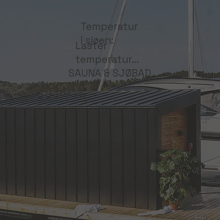
Temperatur
i sjøen:
Laster
temperatur...
SAUNA & SJØBAD
PÅ HJELLESTAD KAI
FRISTER DET?