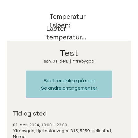
Temperatur
i sjøen:
Laster
temperatur...
Test
søn. 01. des.
  |  
Ytrebygda
Billetter er ikke på salg
Se andre arrangementer
Tid og sted
01. des. 2024, 19:00 – 23:00
Ytrebygda, Hjellestadvegen 315, 5259 Hjellestad,
Norge